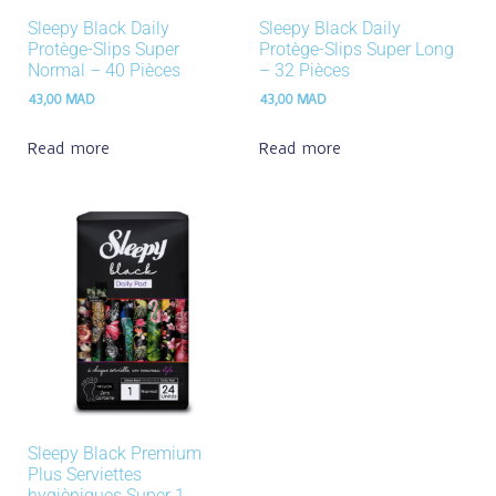
Sleepy Black Daily
Sleepy Black Daily
Protège-Slips Super
Protège-Slips Super Long
Normal – 40 Pièces
– 32 Pièces
43,00
MAD
43,00
MAD
Read more
Read more
Sleepy Black Premium
Plus Serviettes
hygièniques Super 1