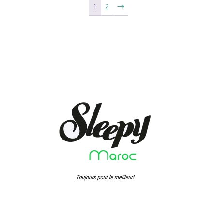
1
2
→