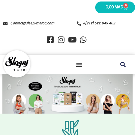
0
0,00
MAD
Contact@sleepymaroc.com
+(212) 522 949 402