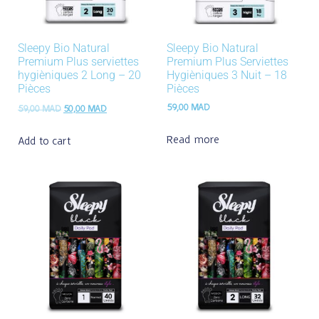
Sleepy Bio Natural
Sleepy Bio Natural
Premium Plus serviettes
Premium Plus Serviettes
hygièniques 2 Long – 20
Hygièniques 3 Nuit – 18
Pièces
Pièces
59,00
MAD
59,00
MAD
50,00
MAD
Read more
Add to cart