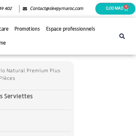
0
49 402
Contact@sleepymaroc.com
0,00
MAD
care
Promotions
Espace professionnels
mme
io Natural Premium Plus
Pièces
s Serviettes