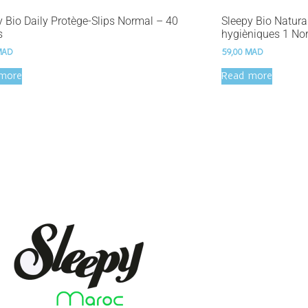
y Bio Daily Protège-Slips Normal – 40
Sleepy Bio Natura
s
hygièniques 1 No
MAD
59,00
MAD
more
Read more