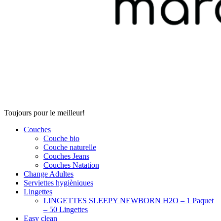
Toujours pour le meilleur!
Couches
Couche bio
Couche naturelle
Couches Jeans
Couches Natation
Change Adultes
Serviettes hygièniques
Lingettes
LINGETTES SLEEPY NEWBORN H2O – 1 Paquet
– 50 Lingettes
Easy clean