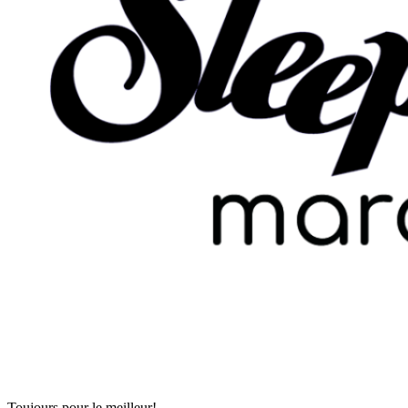
Toujours pour le meilleur!