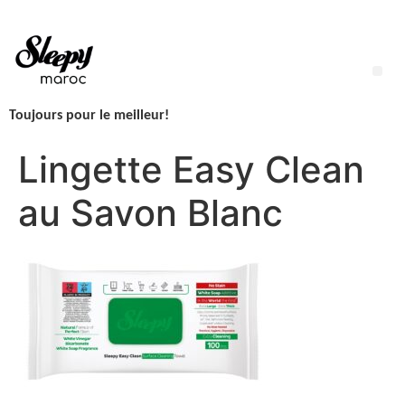
Aller
au
contenu
Me
Toujours pour le meilleur!
LINGETTES SLEEPY NEWBORN H2O – 1 Paquet – 50 Lingettes
Lingette Easy Clean
au Savon Blanc