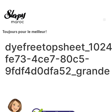
Aller
au
contenu
Me
Toujours pour le meilleur!
LINGETTES SLEEPY NEWBORN H2O – 1 Paquet – 50 Lingettes
dyefreetopsheet_102
fe73-4ce7-80c5-
9fdf4d0dfa52_grande