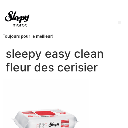
Aller
au
contenu
Me
Toujours pour le meilleur!
LINGETTES SLEEPY NEWBORN H2O – 1 Paquet – 50 Lingettes
sleepy easy clean
fleur des cerisier