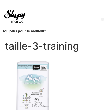
Aller
au
contenu
Me
Toujours pour le meilleur!
LINGETTES SLEEPY NEWBORN H2O – 1 Paquet – 50 Lingettes
taille-3-training