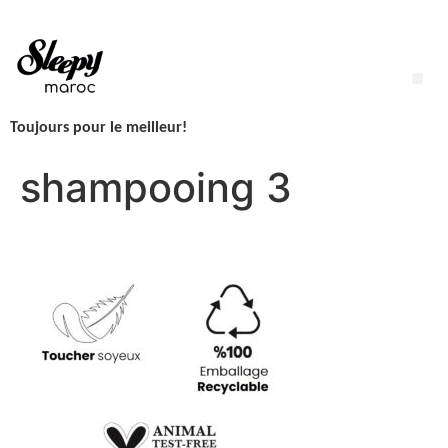
Aller
au
contenu
Me
Toujours pour le meilleur!
LINGETTES SLEEPY NEWBORN H2O – 1 Paquet – 50 Lingettes
shampooing 3