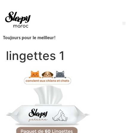
Aller
au
contenu
Me
Toujours pour le meilleur!
LINGETTES SLEEPY NEWBORN H2O – 1 Paquet – 50 Lingettes
lingettes 1