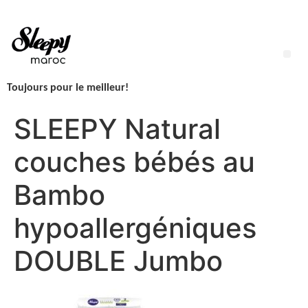
Aller
au
contenu
Me
Toujours pour le meilleur!
LINGETTES SLEEPY NEWBORN H2O – 1 Paquet – 50 Lingettes
SLEEPY Natural
couches bébés au
Bambo
hypoallergéniques
DOUBLE Jumbo