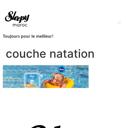
Aller
au
contenu
Me
Toujours pour le meilleur!
LINGETTES SLEEPY NEWBORN H2O – 1 Paquet – 50 Lingettes
couche natation