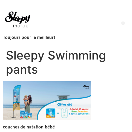
Aller
au
contenu
Me
Toujours pour le meilleur!
LINGETTES SLEEPY NEWBORN H2O – 1 Paquet – 50 Lingettes
Sleepy Swimming
pants
couches de natation bébé